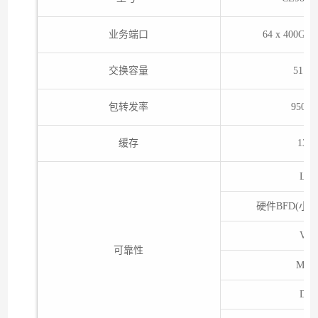
业务端口
64 x 400GE 
交换容量
51.2T
包转发率
9500M
缓存
135
LA
硬件BFD(小发
VR
可靠性
M-L
DP