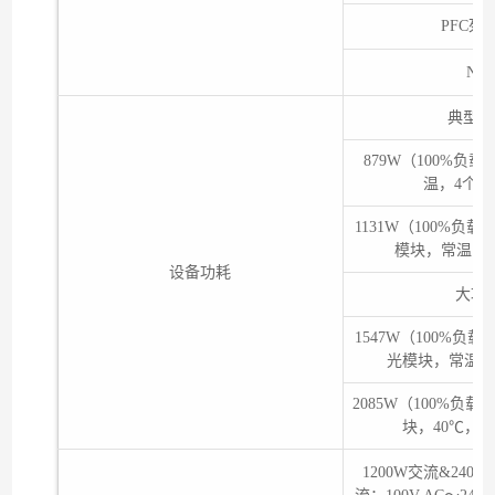
PFC死
NS
典型功
879W（100%负
温，4个A
1131W（100%负载
模块，常温，4
设备功耗
大功
1547W（100%负载
光模块，常温，
2085W（100%负
块，40℃，4
1200W交流&24