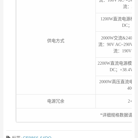
流：100V AC～240V
流：240
1200W直流电源模块：
DC；+4
2000W交流&24
供电方式
流：90V AC~290V 
流：190V DC
2200W直流电源模块：-
DC；+38.4V 
2000W高压直流电源
400V
电源冗余
2+2
*详细规格数据请与
标签:
CE9866-64DQ