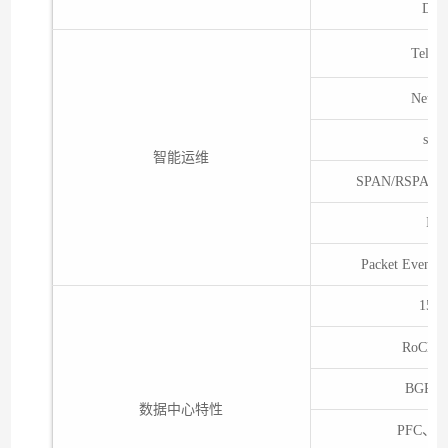
DP
Telem
Netst
sFl
智能运维
SPAN/RSPAN
IFI
Packet Ev
1588
RoCE V
BGP-
数据中心特性
PFC、A