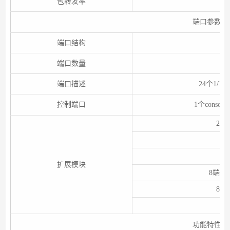
包转发率
端口参数
端口结构
端口数量
端口描述
24个1/1
控制端口
1个cons
2个
2
扩展模块
8端口1
8端口
功能特性