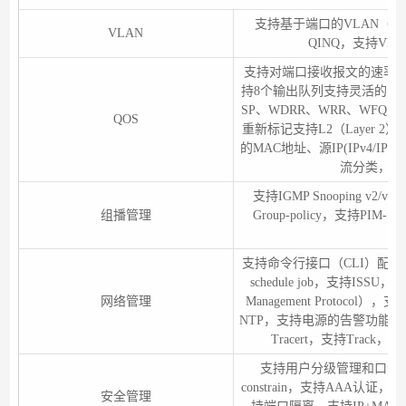
支持基于端口的VLAN（409
VLAN
QINQ，支持VLA
支持对端口接收报文的速率和
持8个输出队列支持灵活的队
SP、WDRR、WRR、WFQ、
QOS
重新标记支持L2（Layer 2
的MAC地址、源IP(IPv4/IP
流分类，支持
支持IGMP Snooping v2/v3，
组播管理
Group-policy，支持PIM
支持命令行接口（CLI）配置，支
schedule job，支持ISSU，
网络管理
Management Proto
NTP，支持电源的告警功能，
Tracert，支持Trac
支持用户分级管理和口令保护
constrain，支持AAA认证，
安全管理