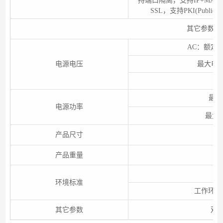
持端口隔离，支持IP+MAC+端
SSL，支持PKI(Public
其它参数
AC：额定电压
电源电压
最大电压范
最小
电源功率
最大：
产品尺寸
产品重量
环境标准
工作环境
其它参数
双