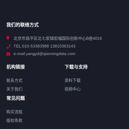
网站导航
产品分类
我们的联络方式
技术中心
北京市昌平区北七家镇宏福国际创新中心B座4016
TEL:010-53383988 13810363143
解决方案
e-mail:yangyd@qianxingdata.com
新闻中心
机构链接
下载与支持
关于我们
联系方式
资料下载
关于我们
视频中心
联系方式
常见问题
购买流程
版权条款
热门标签