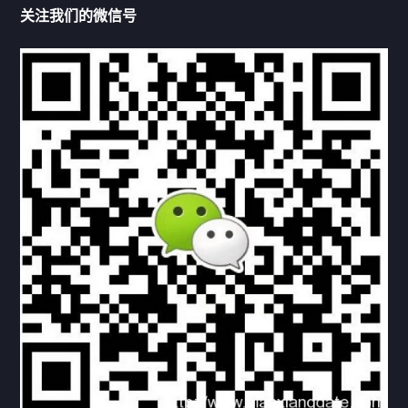
关注我们的微信号
机构链接
联系方式
关于我们
下载与支持
资料下载
视频中心
常见问题
购买流程
版权条款
北京乾行捷通荣获阿里巴巴国际站多项年度荣誉，持续引
领ICT与AI行业发展
2025/12/22
529
新闻中心
信创服务器
国产服务器