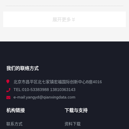
展开更多
网站导航
产品分类
我们的联络方式
技术中心
北京市昌平区北七家镇宏福国际创新中心B座4016
TEL:010-53383988 13810363143
解决方案
e-mail:yangyd@qianxingdata.com
新闻中心
机构链接
下载与支持
关于我们
联系方式
资料下载