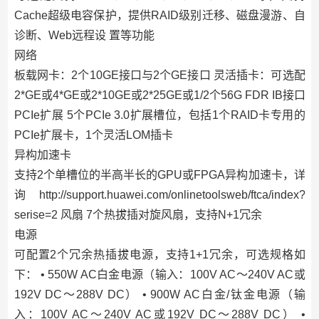
Cache超级电容保护，提供RAID级别迁移、磁盘漫游、自
诊断、Web远程设 置等功能
网络
板载网卡：2个10GE接口与2个GE接口 灵活插卡：可选配
2*GE或4*GE或2*10GE或2*25GE或1/2个56G FDR IB接口
PCIe扩展 5个PCIe 3.0扩展槽位，包括1个RAID卡专用的
PCIe扩展卡，1个灵活LOM插卡
异构加速卡
支持2个单槽位的半高半长的GPU或FPGA异构加速卡，详
询 http://support.huawei.com/onlinetoolsweb/ftca/index?
serise=2 风扇 7个热拔插对旋风扇，支持N+1冗余
电源
可配置2个冗余热插拔电源，支持1+1冗余，可选规格如
下： • 550W AC白金电源（输入：100V AC～240V AC或
192V DC～288V DC） • 900W AC白金/钛金电源（输
入：100V AC～240V AC或192V DC～288V DC） •