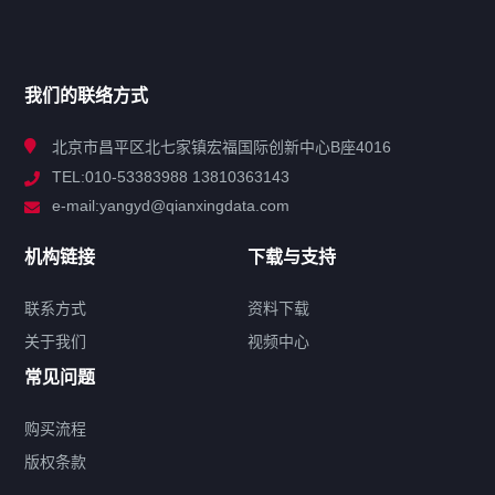
网站导航
产品分类
我们的联络方式
技术中心
北京市昌平区北七家镇宏福国际创新中心B座4016
TEL:010-53383988 13810363143
解决方案
e-mail:yangyd@qianxingdata.com
新闻中心
机构链接
下载与支持
关于我们
联系方式
资料下载
关于我们
视频中心
联系方式
常见问题
购买流程
版权条款
热门标签