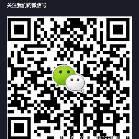
关注我们的微信号
机构链接
联系方式
关于我们
下载与支持
资料下载
视频中心
常见问题
购买流程
版权条款
北京乾行捷通荣获阿里巴巴国际站多项年度荣誉，持续引
领ICT与AI行业发展
2025/12/22
524
新闻中心
信创服务器
国产服务器