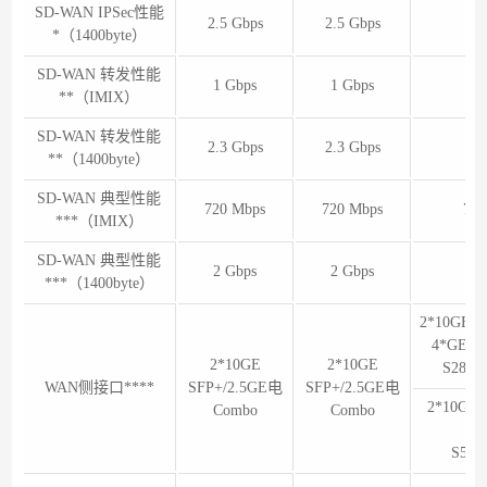
SD-WAN IPSec性能
2.5 Gbps
2.5 Gbps
2.5
*（1400byte）
SD-WAN 转发性能
1 Gbps
1 Gbps
1 
**（IMIX）
SD-WAN 转发性能
2.3 Gbps
2.3 Gbps
2.3
**（1400byte）
SD-WAN 典型性能
720 Mbps
720 Mbps
720
***（IMIX）
SD-WAN 典型性能
2 Gbps
2 Gbps
2 
***（1400byte）
2*10GE
4*GE电
2*10GE
2*10GE
S28T
WAN侧接口****
SFP+/2.5GE电
SFP+/2.5GE电
2*10G
Combo
Combo
（AR
S52