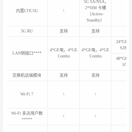
5G SA/NSA，
2*SIM 卡槽
内置LTE/5G
\
（Active-
Standby）
5G RU
支持
支持
24*GE电
S28T
4*GE电，4*GE
4*GE电，4*GE
LAN侧接口****
Combo
Combo
48*GE电
S52
交换机远端模块
支持
支持
Wi-Fi 7
\
\
Wi-Fi 多达用户数
\
\
*****