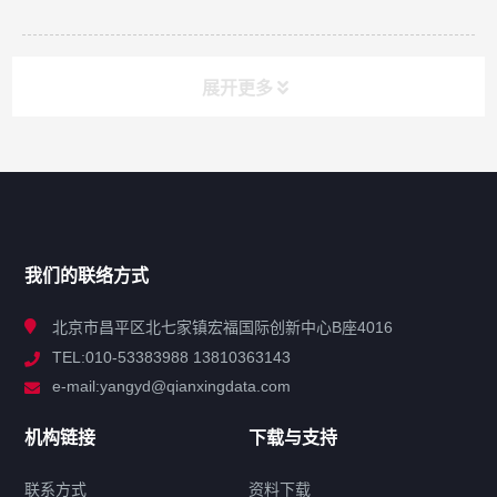
展开更多
网站导航
产品分类
我们的联络方式
技术中心
北京市昌平区北七家镇宏福国际创新中心B座4016
TEL:010-53383988 13810363143
解决方案
e-mail:yangyd@qianxingdata.com
新闻中心
机构链接
下载与支持
关于我们
联系方式
资料下载