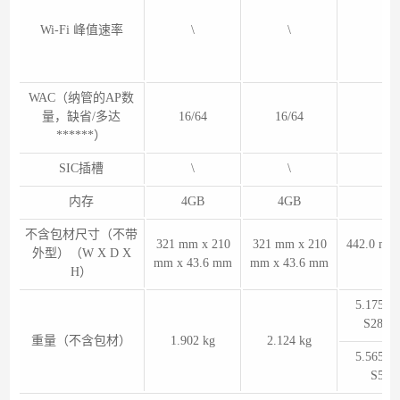
Wi-Fi 峰值速率
\
\
WAC（纳管的AP数
量，缺省/多达
16/64
16/64
1
******）
SIC插槽
\
\
内存
4GB
4GB
不含包材尺寸（不带
321 mm x 210
321 mm x 210
442.0 mm
外型）（W X D X
mm x 43.6 mm
mm x 43.6 mm
43
H）
5.175k
S28T
重量（不含包材）
1.902 kg
2.124 kg
5.565k
S52