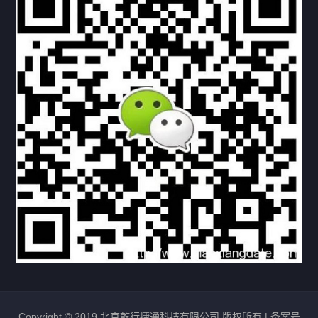
下载与支持
资料下载
视频中心
常见问题
购买流程
版权条款
北京乾行捷通荣获阿里巴巴国际站多项年度荣誉，持续引
领ICT与AI行业发展
2025/12/22
529
新闻中心
信创服务器
国产服务器
首批过测！超聚变通过超融合领域首个国家标准
2024/08/08
2462
新闻中心
Copyright © 2019 北京乾行捷通科技有限公司 版权所有 |
备案号