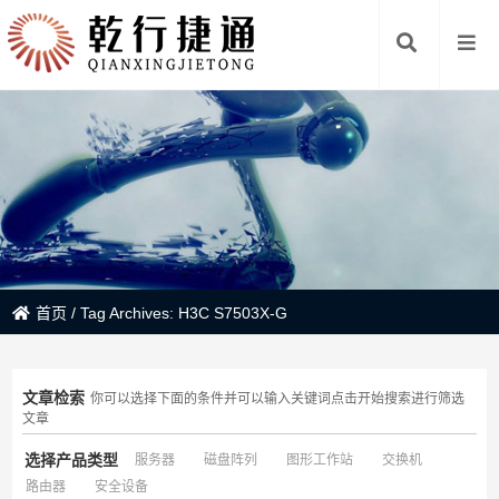
首页
/
Tag Archives: H3C S7503X-G
文章检索
你可以选择下面的条件并可以输入关键词点击开始搜索进行筛选
文章
选择产品类型
服务器
磁盘阵列
图形工作站
交换机
路由器
安全设备