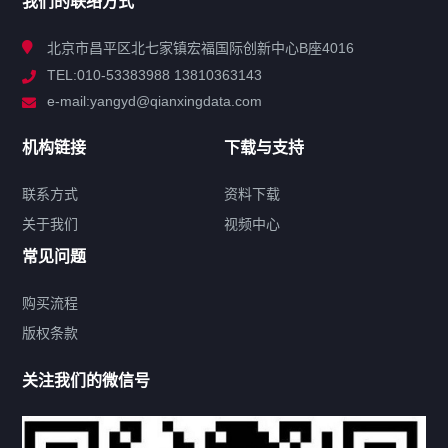
我们的联络方式
技术中心
北京市昌平区北七家镇宏福国际创新中心B座4016
TEL:010-53383988 13810363143
解决方案
e-mail:yangyd@qianxingdata.com
新闻中心
机构链接
下载与支持
关于我们
联系方式
资料下载
关于我们
视频中心
联系方式
常见问题
购买流程
版权条款
热门标签
关注我们的微信号
机构链接
联系方式
关于我们