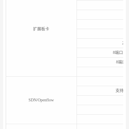
扩展板卡
2端
8端口 1/
8端口 
支持多
SDN/Openflow