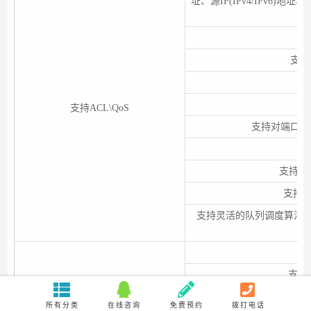
址、源IP(IPv4/IPv6)地址
支
支持
支持ACL\QoS
支持对端口接
支持报文
支持CA
支持灵活的队列调度算法，
支持8
所有分类
在线咨询
免费预约
拨打电话