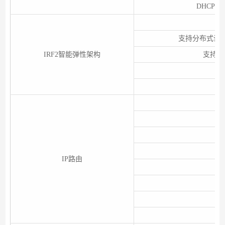
DHCP Sno
支持分布式设
IRF2智能弹性架构
支持通
IP路由