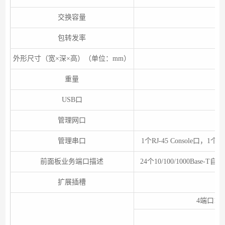
交换容量
包转发率
外形尺寸（宽×深×高）（单位：mm）
重量
USB口
管理网口
管理串口
1个RJ-45 Console口，1个
前面板业务端口描述
24个10/100/1000Bas
扩展插槽
4端口10/