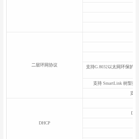
支
二层环网协议
支持G.8032以太网环保护
支持 SmartLink 树
支持
DHC
DHCP