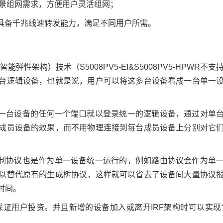
场景组网需求，方便用户灵活组网；
端口均具备千兆线速转发能力，满足不同用户所需。
智能弹性架构）技术（S5008PV5-EI&S5008PV5-HPWR不支
台逻辑设备，也就是说，用户可以将这多台设备看成一台单一
何一台设备的任何一个端口就以登录统一的逻辑设备，通过对单
成员设备的效果，而不用物理连接到每台成员设备上分别对它
控制协议也是作为单一设备统一运行的，例如路由协议会作为单
以替代原有的生成树协议，这样就可以省去了设备间大量协议
时间。
证用户投资。并且新增的设备加入或离开IRF架构时可以实现