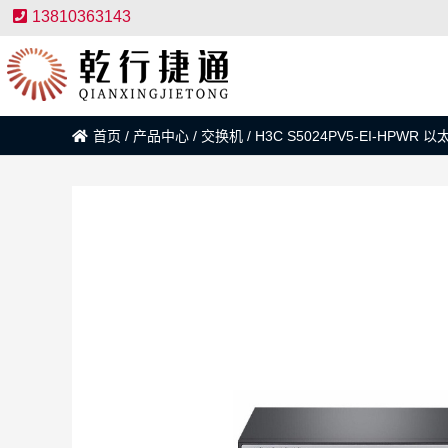
13810363143
首页
/
产品中心
/
交换机
/
H3C S5024PV5-EI-HPWR