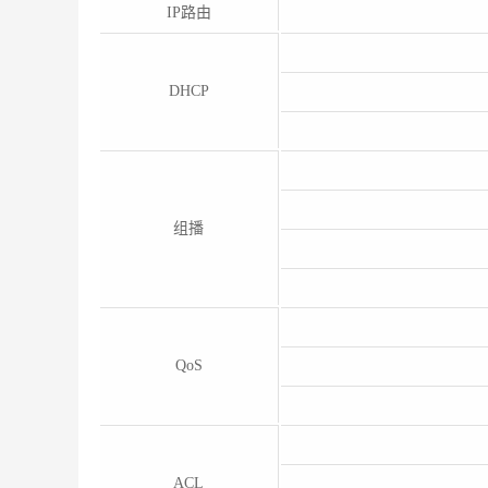
IP路由
DHCP
组播
QoS
ACL