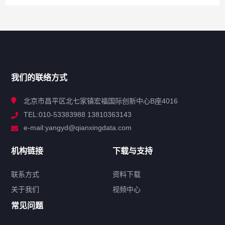
网站导航
产品分类
我们的联络方式
技术中心
北京市昌平区北七家镇宏福国际创新中心B座4016
TEL:010-53383988 13810363143
解决方案
e-mail:yangyd@qianxingdata.com
新闻中心
机构链接
下载与支持
关于我们
联系方式
资料下载
关于我们
视频中心
联系方式
常见问题