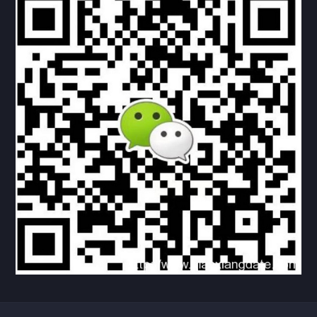
下载与支持
资料下载
视频中心
常见问题
购买流程
版权条款
北京乾行捷通荣获阿里巴巴国际站多项年度荣誉，持续引
领ICT与AI行业发展
2025/12/22
524
新闻中心
信创服务器
国产服务器
首批过测！超聚变通过超融合领域首个国家标准
2024/08/08
2453
新闻中心