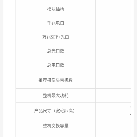
模块插槽
千兆电口
万兆SFP+光口
总光口数
总电口数
推荐摄像头带机数
整机最大功耗
44
产品尺寸（宽x深x高）
44
整机交换容量