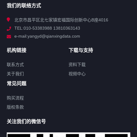
我们的联络方式
技术中心
北京市昌平区北七家镇宏福国际创新中心B座4016
TEL:010-53383988 13810363143
解决方案
e-mail:yangyd@qianxingdata.com
新闻中心
机构链接
下载与支持
关于我们
联系方式
资料下载
关于我们
视频中心
联系方式
常见问题
购买流程
版权条款
热门标签
关注我们的微信号
机构链接
联系方式
关于我们