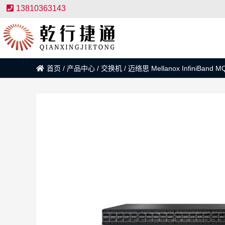
13810363143
首页
/
产品中心
/
交换机
/
迈络思 Mellanox InfiniBan