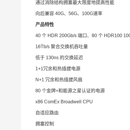
通过消除结构拥塞最大限度地提高性能
向后兼容 40G、56G、100G速率
产品特性
40 个 HDR 200Gb/s 端口、80 个 HDR10
16Tb/s 聚合交换机吞吐量
低于 130ns 的交换延迟
1+1冗余和热插拔电源
N+1 冗余和热插拔风扇
80 个金牌+和能源之星认证的电源
x86 ComEx Broadwell CPU
自适应路由
拥塞控制