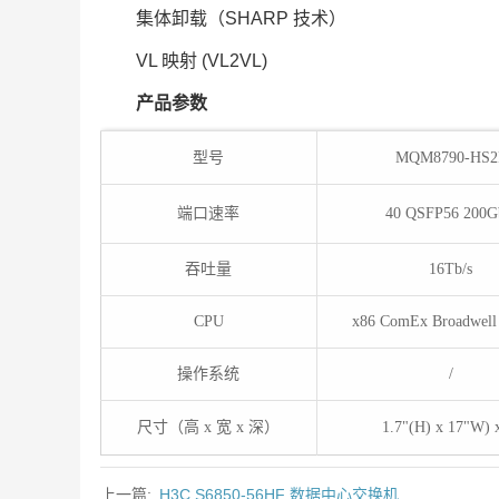
集体卸载（SHARP 技术）
VL 映射 (VL2VL)
产品参数
型号
MQM8790-HS2
端口速率
40 QSFP56 200G
吞吐量
16Tb/s
CPU
x86 ComEx Broadwell
操作系统
/
尺寸（高 x 宽 x 深）
1.7"(H) x 17"W)
上一篇:
H3C S6850-56HF 数据中心交换机