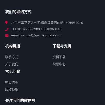
产品分类
我们的联络方式
技术中心
北京市昌平区北七家镇宏福国际创新中心B座4016
TEL:010-53383988 13810363143
解决方案
e-mail:yangyd@qianxingdata.com
新闻中心
机构链接
下载与支持
关于我们
联系方式
资料下载
关于我们
视频中心
联系方式
常见问题
购买流程
版权条款
热门标签
关注我们的微信号
机构链接