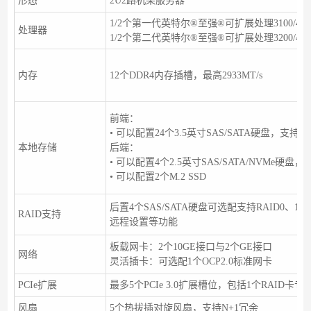
形态
2U2路机架服务器
1/2个第一代英特尔®至强®可扩展处理3100/4100/5
处理器
1/2个第二代英特尔®至强®可扩展处理3200/4200/5
内存
12个DDR4内存插槽，最高2933MT/s
前端：
• 可以配置24个3.5英寸SAS/SATA硬盘，
本地存储
后端：
• 可以配置4个2.5英寸SAS/SATA/NVMe硬盘
• 可以配置2个M.2 SSD
后置4个SAS/SATA硬盘可选配支持RAID0、
RAID支持
远程设置等功能
板载网卡：2个10GE接口与2个GE接口
网络
灵活插卡：可选配1个OCP2.0标准网卡
PCIe扩展
最多5个PCIe 3.0扩展槽位，包括1个RAID卡专
风扇
5个热拔插对旋风扇，支持N+1冗余