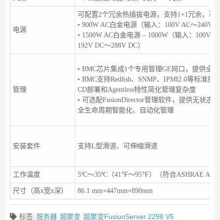
可配置2个冗余热插拔电源，支持1+1冗余，可
• 900W AC白金电源（输入：100V AC～240V A
电源
• 1500W AC白金电源 – 1000W（输入：100V A
192V DC～288V DC）
• BMC芯片集成1个专用管理GE网口，提供
• BMC支持Redﬁsh、SNMP、IPMI2.0等
管理
CD部署和Agentless特性简化管理复杂度
• 可选配FusionDirector管理软件，提
全生命周期智能化、自动化管理
安装套件
支持L型滑道、可伸缩滑道
工作温度
5ºC～35ºC（41℉～95℉）（符合ASHRAE A2
尺寸（高x宽x深）
86.1 mm×447mm×890mm
标签:
服务器
超聚变
超聚变FusionServer 2298 V5