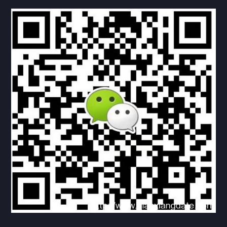
联系方式
关于我们
下载与支持
资料下载
视频中心
常见问题
购买流程
版权条款
北京乾行捷通荣获阿里巴巴国际站多项年度荣誉，持续引
领ICT与AI行业发展
2025/12/22
532
新闻中心
信创服务器
国产服务器
首批过测！超聚变通过超融合领域首个国家标准