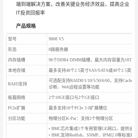
端到端解决方案，改善关键业务经济效益，提高企业
IT投资回报率
产品规格
型号
9008 V5
形态
8路服务器
内存插槽
96个DDR4 DIMM插槽，最大内存容量为18TB
本地存储
最多支持48个2.5英寸SAS/SATA或40个2.5英
可选配支持RAID0/1/10/5/50/6/60，支持
RAID支持
诊断、Web远程设置等功能
板载网络
2个10GE接口与2个GE接口
PCIe扩展
最多支持18个PCIe 3.0扩展槽位
分区功能
物理分区K-Par：支持2个物理分区
• BMC芯片集成1个专用管理GE网口，提供
• BMC支持Redﬁsh、SNMP、IPMI2.0等