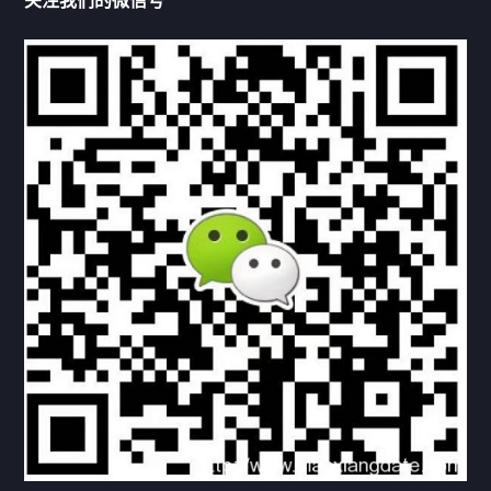
关注我们的微信号
机构链接
联系方式
关于我们
下载与支持
资料下载
视频中心
常见问题
购买流程
版权条款
北京乾行捷通荣获阿里巴巴国际站多项年度荣誉，持续引
领ICT与AI行业发展
2025/12/22
530
新闻中心
信创服务器
国产服务器