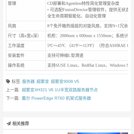
管理
CD部署和Agentless特性简化管理复杂度
• 可选配FusionDirector管理软件，提
全生命周期智能化、自动化管理
风扇
8个免开箱热插拔的对旋风扇，支持N+1冗余
尺寸（高x宽x深）
机柜：2000mm x 600mm x 1550mm；系统计算框：
工作温度
5ºC～45ºC （41ºF～113ºF）（符合ASHRAE CL
安装套件
支持可伸缩L型滑道
操作系统
支持SUSE Linux、RedHat Linux、Windows Se
标签:
服务器
超聚变
超聚变9008 V5
上一篇:
超聚变XH321 V6 1U半宽双路服务器节点
下一篇:
戴尔 PowerEdge R760 机架式服务器
相关推荐