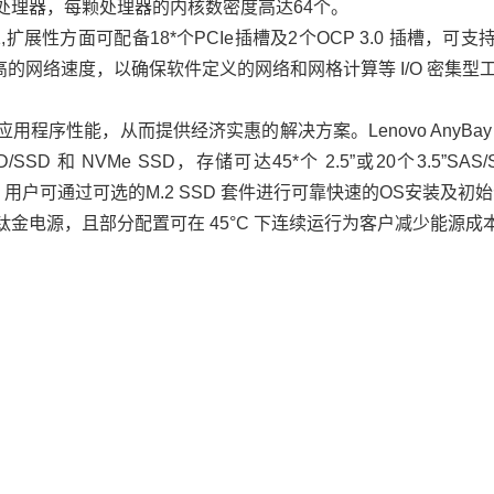
扩展处理器，每颗处理器的内核数密度高达64个。
L1.1,扩展性方面可配备18*个PCIe插槽及2个OCP 3.0 插槽，可支
高的网络速度，以确保软件定义的网络和网格计算等 I/O 密集型
应用程序性能，从而提供经济实惠的解决方案。Lenovo AnyBay
D 和 NVMe SSD，存储可达45*个 2.5”或20个3.5”SAS/S
3.S，用户可通过可选的M.2 SSD 套件进行可靠快速的OS安装及初
金和钛金电源，且部分配置可在 45°C 下连续运行为客户减少能源成