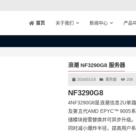
关于我们
新闻中心
产品
首页
浪潮 NF3290G8 服务器
2026/01/16
服务器
208
NF3290G8
4NF3290G8是浪潮信息2
及第五代AMD EPYC™ 90
储模块按需替换并可异步升级。
同时减小爆炸半径，提高用户系