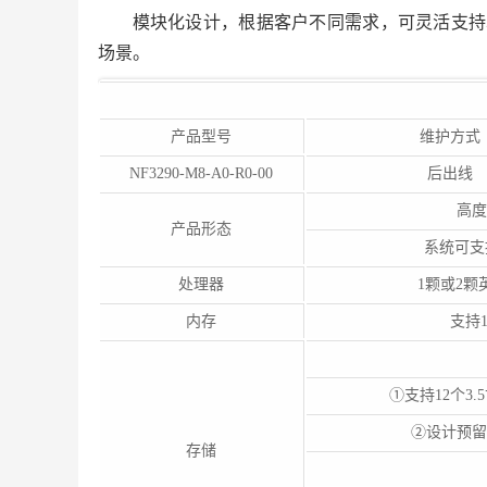
模块化设计，根据客户不同需求，可灵活支持单
场景。
产品型号
维护方式
NF3290-M8-A0-R0-00
后出线
高度
产品形态
系统可支
处理器
1颗或2颗英
内存
支持1
①支持12个3.
②设计预留：支
存储