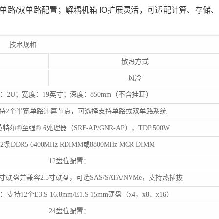
路/双单路配置；解耦机箱 IO扩展灵活，可适配计算、存储、
技术规格
散热方式
风冷
：2U；宽度：19英寸；深度：850mm（不含挂耳）
持2个半宽单路计算节点，可选择支持单路或双单路系统
特尔®至强® 6处理器（SRF-AP/GNR-AP），TDP 500W
2条DDR5 6400MHz RDIMM或8800MHz MCR DIMM
12盘位配置：
5寸硬盘并兼容2.5寸硬盘，可选SAS/SATA/NVMe，支持热插拔
持12个E3.S 16.8mm/E1.S 15mm硬盘（x4，x8、x16）
24盘位配置：