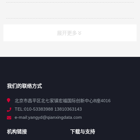
展开更多
网站导航
产品分类
我们的联络方式
技术中心
北京市昌平区北七家镇宏福国际创新中心B座4016
TEL:010-53383988 13810363143
解决方案
e-mail:yangyd@qianxingdata.com
新闻中心
机构链接
下载与支持