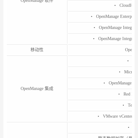
OpenManage 软件
• CloudIQ 
• OpenManage Enterprise 
• OpenManage Integratio
• OpenManage Integrati
移动性
OpenMa
• BMC
• Microso
• OpenManage Inte
OpenManage 集成
• Red Hat
• Ter
• VMware vCenter 和 
• 