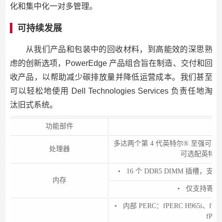
化和集中化一对多管理。
可持续发展
从我们产品和包装中的回收材料，到高能效的深思熟
虑的创新选项，PowerEdge 产品组合旨在制造、交付和回
收产品，以帮助减少碳排放量并降低运营成本。我们甚至
可以轻松地使用 Dell Technologies Services 负责任地淘
汰旧式系统。
功能部件
多达两个第 4 代英特尔® 至强可扩
处理器
可选配英特尔® Q
• 16 个 DDR5 DIMM 插槽，支持最
内存
• 仅支持寄存式 
• 内部 PERC：fPERC H965i、fPE
fPER