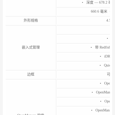
• 深度 — 678.2 
660.6 毫米
外形规格
4.5
•
• iD
嵌入式管理
• 带 Redfish 的
• iDRAC 
• Quick
边框
可选
• OpenMa
• OpenManage
• Open
• OpenManage