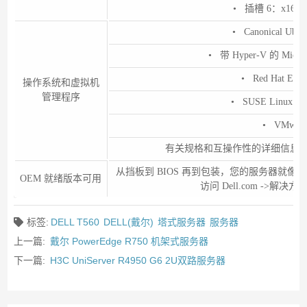
• 插槽 6：x16 
• Canonical Ubun
• 带 Hyper-V 的 Microso
• Red Hat Enter
操作系统和虚拟机
管理程序
• SUSE Linux Ente
• VMware
有关规格和互操作性的详细信息，请参阅 D
从挡板到 BIOS 再到包装，您的服务器就
OEM 就绪版本可用
访问 Dell.com ->解决方
标签:
DELL T560
DELL(戴尔)
塔式服务器
服务器
上一篇:
戴尔 PowerEdge R750 机架式服务器
下一篇:
H3C UniServer R4950 G6 2U双路服务器