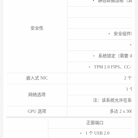
• 静态数据加密（具有
•
•
安全性
• 安全组件验
• 
• 系统锁定（需要 iDRAC9 E
• TPM 2.0 FIPS、CC-T
嵌入式 NIC
2 个背板
1 个 O
网络选项
注：该系统允许在系统中安
GPU 选项
多达 2 x 300 W
正面端口
• 1 个 USB 2.0