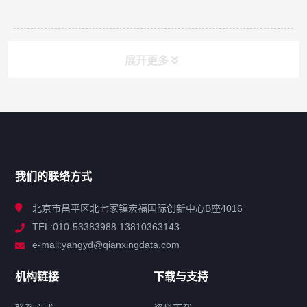
展开更多
网站导航
产品分类
我们的联络方式
技术中心
北京市昌平区北七家镇宏福国际创新中心B座4016
TEL:010-53383988 13810363143
解决方案
e-mail:yangyd@qianxingdata.com
新闻中心
机构链接
下载与支持
关于我们