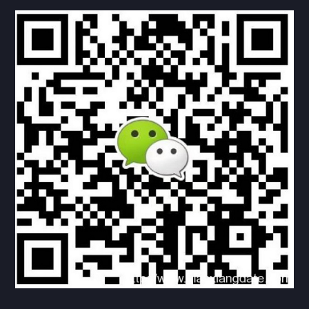
联系方式
关于我们
下载与支持
资料下载
视频中心
常见问题
购买流程
版权条款
北京乾行捷通荣获阿里巴巴国际站多项年度荣誉，持续引
领ICT与AI行业发展
2025/12/22
530
新闻中心
信创服务器
国产服务器
首批过测！超聚变通过超融合领域首个国家标准