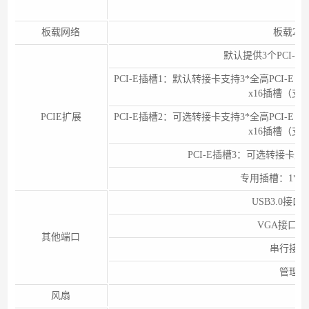
可
板载网络
板载2个
默认提供3个PCI-E 
PCI-E插槽1：默认转接卡支持3*全高PCI-E 5
x16插槽（支
PCIE扩展
PCI-E插槽2：可选转接卡支持3*全高PCI-E 5
x16插槽（支
PCI-E插槽3：可选转接卡支持2* P
专用插槽：1* OCP
USB3.0接
VGA接口：
其他端口
串行接口
管理网
风扇
6