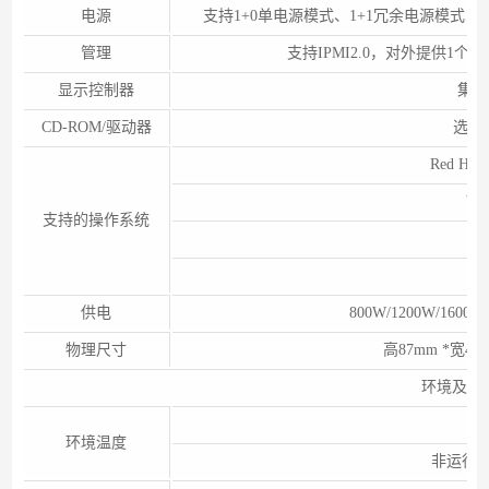
电源
支持1+0单电源模式、1+1冗余电源模式；电源模
管理
支持IPMI2.0，对外提供1个10
显示控制器
集成A
CD-ROM/驱动器
选配S
Red Hat 
Win
支持的操作系统
C
供电
800W/1200W/1600
物理尺寸
高87mm *宽43
环境及规
环境温度
非运行时