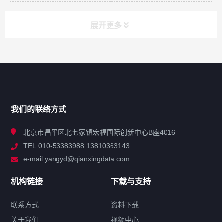
展开更多
网站导航
产品分类
我们的联络方式
技术中心
北京市昌平区北七家镇宏福国际创新中心B座4016
TEL:010-53383988 13810363143
解决方案
e-mail:yangyd@qianxingdata.com
新闻中心
机构链接
下载与支持
关于我们
联系方式
资料下载
关于我们
视频中心
联系方式