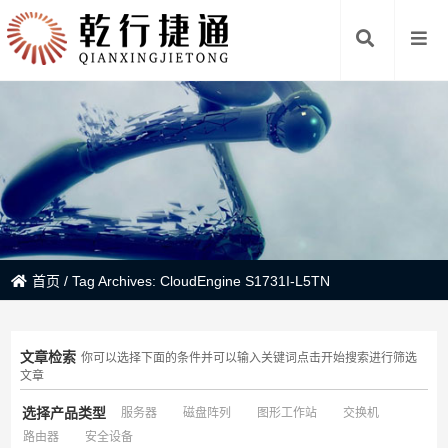
首页
/
Tag Archives: CloudEngine S1731I-L5TN
文章检索
你可以选择下面的条件并可以输入关键词点击开始搜索进行筛选
文章
选择产品类型
服务器
磁盘阵列
图形工作站
交换机
路由器
安全设备