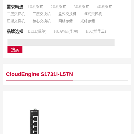
需求精选
1U机架式
2U机架式
3U机架式
4U机架式
二层交换机
三层交换机
盒式交换机
框式交换机
汇聚交换机
核心交换机
网络存储
光纤存储
品牌选择
DELL(戴尔)
HUAWEI(华为)
H3C(新华三)
CloudEngine S1731I-L5TN