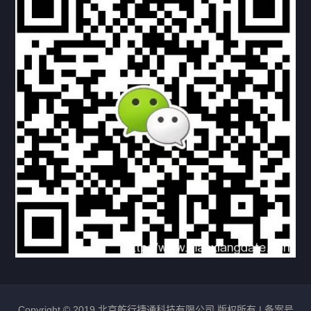
下载与支持
资料下载
视频中心
常见问题
购买流程
版权条款
北京乾行捷通荣获阿里巴巴国际站多项年度荣誉，持续引
领ICT与AI行业发展
2025/12/22
531
新闻中心
信创服务器
国产服务器
首批过测！超聚变通过超融合领域首个国家标准
2024/08/08
2462
新闻中心
Copyright © 2019 北京乾行捷通科技有限公司 版权所有 |
备案号