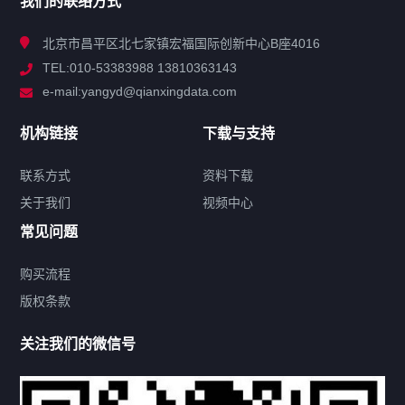
我们的联络方式
技术中心
北京市昌平区北七家镇宏福国际创新中心B座4016
TEL:010-53383988 13810363143
解决方案
e-mail:yangyd@qianxingdata.com
新闻中心
机构链接
下载与支持
关于我们
联系方式
资料下载
关于我们
视频中心
联系方式
常见问题
购买流程
版权条款
热门标签
关注我们的微信号
机构链接
联系方式
关于我们