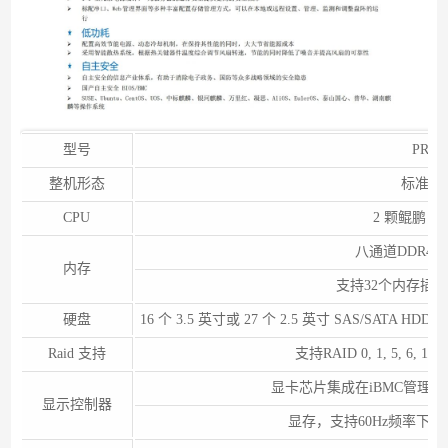
型号
PR2
整机形态
标准 1
CPU
2 颗鲲鹏 92
八通道DDR4内
内存
支持32个内存插槽
硬盘
16 个 3.5 英寸或 27 个 2.5 英寸 SAS/SATA HD
Raid 支持
支持RAID 0, 1, 5, 6,
显卡芯片集成在iBMC管理芯
显示控制器
显存，支持60Hz频率下16