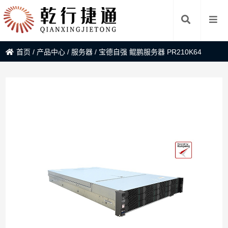
首页
/
产品中心
/
服务器
/
宝德自强 鲲鹏服务器 PR210K64