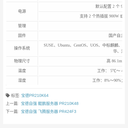
默认配置 2 个 90
电源
支持 2 个热插拔 900W 或
管理
固件
国产自主安全
SUSE、Ubuntu、CentOS、UOS、中标麒麟
操作系统
华、湖
物理尺寸
高 86.1mm
温度
工作： 5℃～ 40
湿度
工作：8%～90%；
标签:
宝德PR210K64
上一篇:
宝德自强 鲲鹏服务器 PR210K48
下一篇:
宝德自强 飞腾服务器 PR424F3