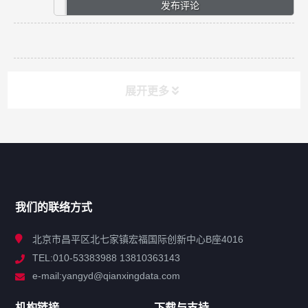
展开更多
网站导航
产品分类
我们的联络方式
技术中心
北京市昌平区北七家镇宏福国际创新中心B座4016
TEL:010-53383988 13810363143
解决方案
e-mail:yangyd@qianxingdata.com
新闻中心
机构链接
下载与支持