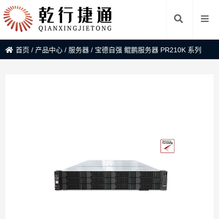
首页
/
产品中心
/
服务器
/
宝德自强 鲲鹏服务器 PR210K 系列