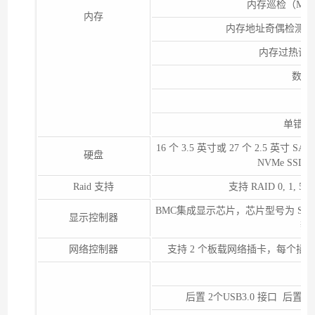
内存巡检（Memory 
内存
内存地址奇偶检测保护（Memo
内存过热调节（Me
数据加
错
单错纠
16 个 3.5 英寸或 27 个 2.5 英寸 SA
硬盘
NVMe SSD
Raid 支持
支持 RAID 0, 1, 
BMC集成显示芯片，芯片型号为 SM750
显示控制器
辨率
网络控制器
支持 2 个板载网络插卡，每个插卡支持 
后置 2个USB3.0 接口 后置