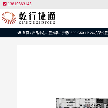
13810363143
首页
/
产品中心
/
服务器
/
宁畅R620 G50 LP 2U机架式