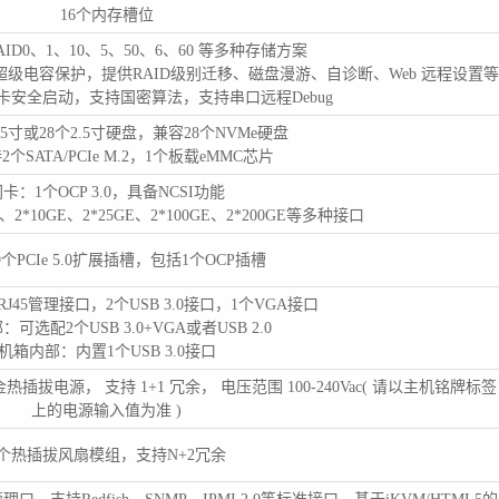
16个内存槽位
ID0、1、10、5、50、6、60 等多种存储方案
che超级电容保护，提供RAID级别迁移、磁盘漫游、自诊断、Web 远程设置
D卡安全启动，支持国密算法，支持串口远程Debug
.5寸或28个2.5寸硬盘，兼容28个NVMe硬盘
个SATA/PCIe M.2，1个板载eMMC芯片
卡：1个OCP 3.0，具备NCSI功能
GE、2*10GE、2*25GE、2*100GE、2*200GE等多种接口
个PCIe 5.0扩展插槽，包括1个OCP插槽
J45管理接口，2个USB 3.0接口，1个VGA接口
可选配2个USB 3.0+VGA或者USB 2.0
机箱内部：内置1个USB 3.0接口
高效白金热插拔电源， 支持 1+1 冗余， 电压范围 100-240Vac( 请以主机铭牌标签
上的电源输入值为准 )
6个热插拔风扇模组，支持N+2冗余