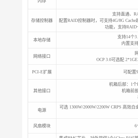
内存
支持直通、RA
存储控制器
配置RAID控制器时，可支持4G/8G Ca
功能，支持RAI
支持14个3
本地存储
内置支持2
网
网络接口
OCP 3.0可选配 2*1
PCI-E扩展
可配置9
机箱后部：1个R
其他接口
机箱前部：
可选 1300W/2000W/2200W CRPS 
电源
风扇模块