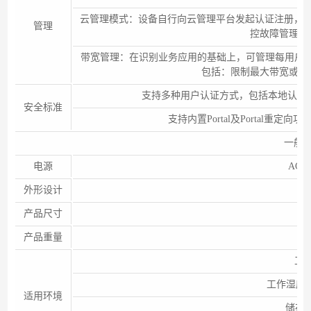
云管理模式：设备自行向云管理平台发起认证注册，
管理
控故障管理，
带宽管理：在识别业务应用的基础上，可管理每用户/
包括：限制最大带宽或保
支持多种用户认证方式，包括本地认证、RA
安全标准
支持内置Portal及Portal重定向功能
一般
电源
AC 1
外形设计
产品尺寸
44
产品重量
工作
工作湿度：
适用环境
储存温