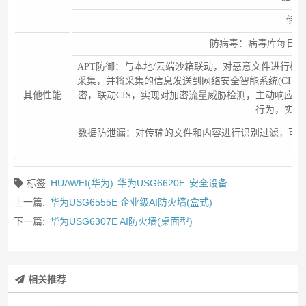
储存
防病毒：病毒库每日更
APT防御：与本地/云端沙箱联动，对恶意文件进行
采集，并将采集的信息发送到网络安全智能系统(CIS
其他性能
密，联动CIS，实现对加密流量威胁检测，主动响应恶
行为，实现
数据防泄漏：对传输的文件和内容进行识别过滤，可准确识别
对
标签:
HUAWEI(华为)
华为USG6620E
安全设备
上一篇:
华为USG6555E 企业级AI防火墙(盒式)
下一篇:
华为USG6307E AI防火墙(桌面型)
相关推荐