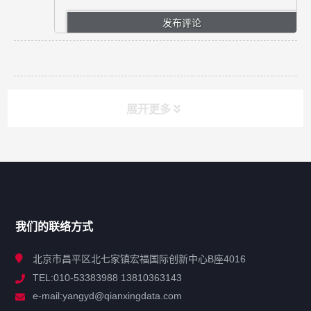
展开更多
网站导航
产品分类
我们的联络方式
技术中心
北京市昌平区北七家镇宏福国际创新中心B座4016
TEL:010-53383988 13810363143
解决方案
e-mail:yangyd@qianxingdata.com