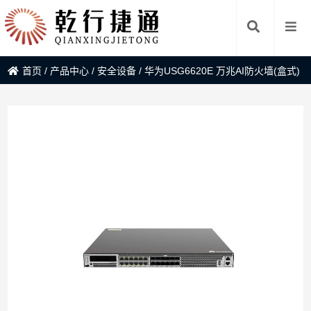
首页
/
产品中心
/
安全设备
/
华为USG6620E 万兆AI防火墙(盒式)