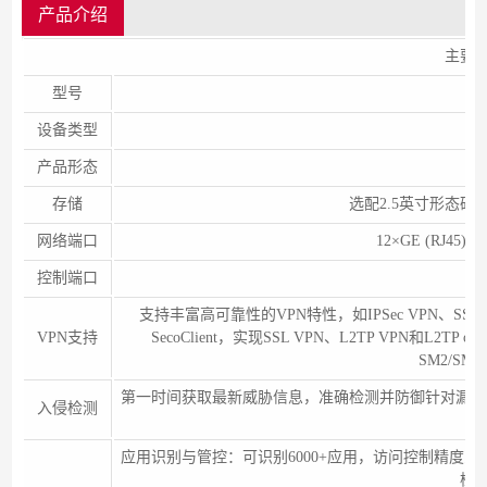
产品介绍
主要
型号
华
设备类型
产品形态
存储
选配2.5英寸形态硬盘，
网络端口
12×GE (RJ45)+8
控制端口
支持丰富高可靠性的VPN特性，如IPSec VPN、SSL 
VPN支持
SecoClient，实现SSL VPN、L2TP VPN和L2TP
SM2/SM
第一时间获取最新威胁信息，准确检测并防御针对漏洞的
入侵检测
应用识别与管控：可识别6000+应用，访问控制精度
检