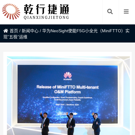
首页
/
新闻中心
/
华为NeoSight使能F5G小全光（MiniFTTO）实
现”五极”运维