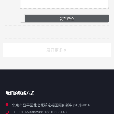
展开更多
网站导航
产品分类
我们的联络方式
技术中心
北京市昌平区北七家镇宏福国际创新中心B座4016
TEL:010-53383988 13810363143
解决方案