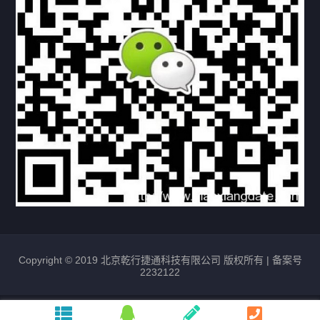
常见问题
购买流程
版权条款
北京乾行捷通荣获阿里巴巴国际站多项年度荣誉，持续引
领ICT与AI行业发展
2025/12/22
529
新闻中心
信创服务器
国产服务器
首批过测！超聚变通过超融合领域首个国家标准
2024/08/08
2462
新闻中心
Copyright © 2019 北京乾行捷通科技有限公司 版权所有 |
备案号
2232122
唯一非北美厂商！华为入选2024年Gartner®企业网络技
术成熟度报告AI Ethernet Fabric代表厂商
2024/08/07
1732
新闻中心