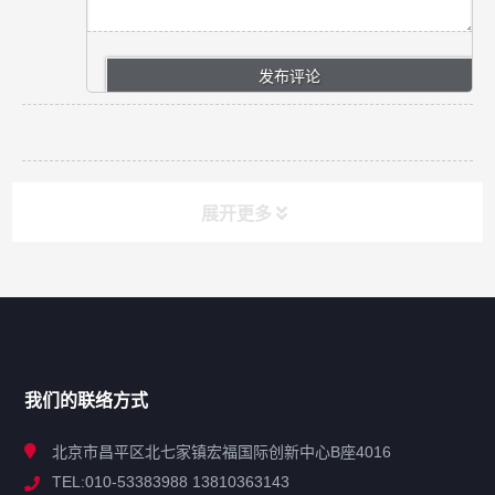
展开更多
网站导航
产品分类
我们的联络方式
技术中心
北京市昌平区北七家镇宏福国际创新中心B座4016
TEL:010-53383988 13810363143
解决方案