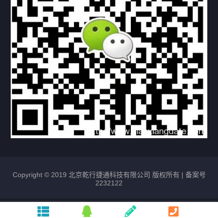
常见问题
购买流程
版权条款
北京乾行捷通荣获阿里巴巴国际站多项年度荣誉，持续引
领ICT与AI行业发展
2025/12/22
529
新闻中心
信创服务器
国产服务器
首批过测！超聚变通过超融合领域首个国家标准
2024/08/08
2462
新闻中心
Copyright © 2019 北京乾行捷通科技有限公司 版权所有 |
备案号
2232122
唯一非北美厂商！华为入选2024年Gartner®企业网络技
术成熟度报告AI Ethernet Fabric代表厂商
2024/08/07
1732
新闻中心