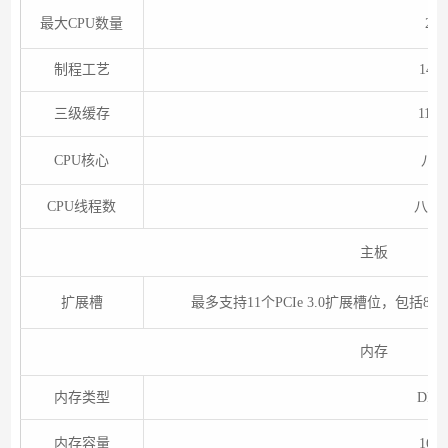
最大CPU数量
2颗
制程工艺
14n
三级缓存
11M
CPU核心
八
CPU线程数
八线
主板
扩展槽
最多支持11个PCIe 3.0扩展槽位，包括8个
内存
内存类型
DDR
内存容量
16G