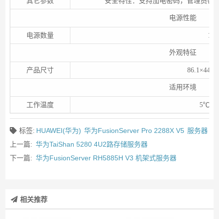
其它参数
安全特性：支持加电密码，管理员密码，
电源性能
电源数量
1个
外观特征
产品尺寸
86.1×447
适用环境
工作温度
5℃-4
标签:
HUAWEI(华为)
华为FusionServer Pro 2288X V5
服务器
上一篇:
华为TaiShan 5280 4U2路存储服务器
下一篇:
华为FusionServer RH5885H V3 机架式服务器
相关推荐