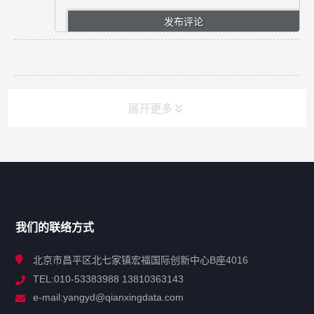
展开更多
网站导航
产品分类
我们的联络方式
技术中心
北京市昌平区北七家镇宏福国际创新中心B座4016
TEL:010-53383988 13810363143
解决方案
e-mail:yangyd@qianxingdata.com