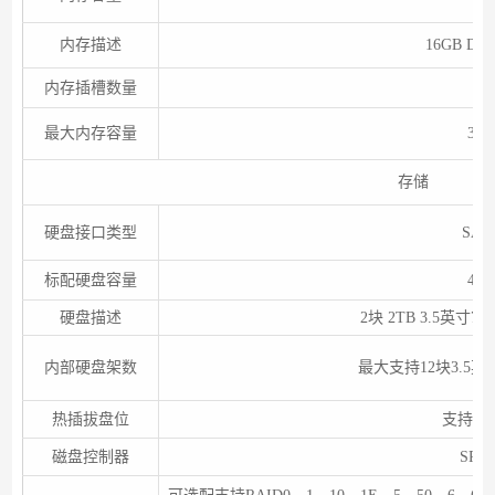
内存描述
16GB D
内存插槽数量
24
最大内存容量
3TB
存储
硬盘接口类型
SAT
标配硬盘容量
4TB
硬盘描述
2块 2TB 3.5英寸7
内部硬盘架数
最大支持12块3.5英寸
热插拔盘位
支持热
磁盘控制器
SR13