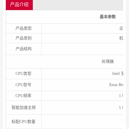
产品介绍
基本参数
产品类型
企业
产品类别
机架
产品结构
2U
处理器
CPU类型
Intel 至
CPU型号
Xeon Bronz
CPU频率
1.9G
智能加速主频
1.9G
标配CPU数量
1颗