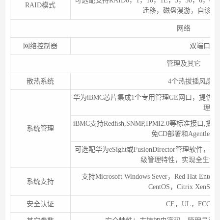
可选配支持RAID0，1，10，1E，5，50，6，6
RAID模式
迁移，磁盘漫游，自诊断
网络
网络控制器
双端口万
管理及其它
散热系统
4个热拔插风扇，
华为iBMC芯片集成1个专用管理GE网口，提供
理特
iBMC支持Redﬁsh,SNMP,IPMI2.0等标准接口
系统管理
免CD部署和Agentle
可选配华为eSight或FusionDirector管理
级管理特性，实现全生命
支持Microsoft Windows Sever，Red Hat Enterpr
系统支持
CentOS，Citrix XenSe
安全认证
CE，UL，FCC，