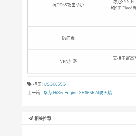
防范SYN Flo
抗DDoS攻击防护
和SIP Fl
防病毒
支持丰富高可
VPN加密
标签:
USG6855G
上一篇:
华为 HiSecEngine XH6655 AI防火墙
相关推荐