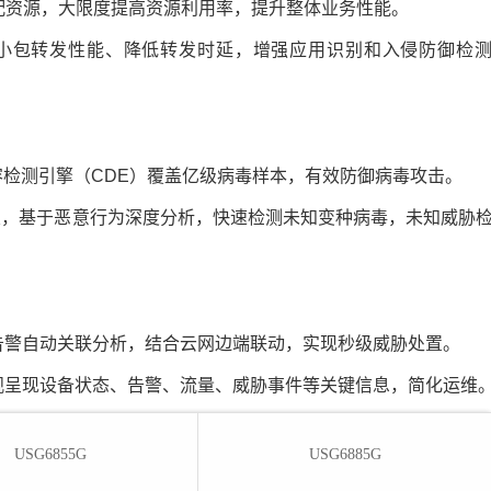
分配资源，大限度提高资源利用率，提升整体业务性能。
升小包转发性能、降低转发时延，增强应用识别和入侵防御检
内容检测引擎（CDE）覆盖亿级病毒样本，有效防御病毒攻击。
地网关，基于恶意行为深度分析，快速检测未知变种病毒，未知威胁
告警自动关联分析，结合云网边端联动，实现秒级威胁处置。
直观呈现设备状态、告警、流量、威胁事件等关键信息，简化运维
USG6855G
USG6885G