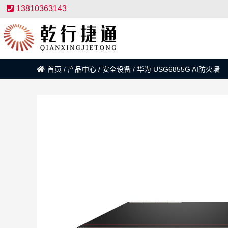
13810363143
首页
/
产品中心
/
安全设备
/
华为 USG6855G AI防火墙