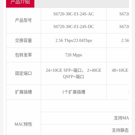
产品介绍
S6720-30C-EI-24S-AC
S6720-5
产品型号
S6720-30C-EI-24S-DC
S6720-5
交换容量
2.56 Tbps/23.04Tbps
2.56 Tb
包转发率
720 Mpps
10
24×10GE SFP+端口， 2×40GE
48×10GE S
固定端口
QSFP+端口
Q
扩展插槽
1个扩展插槽
1
支持MAC
MAC特性
支持静态、