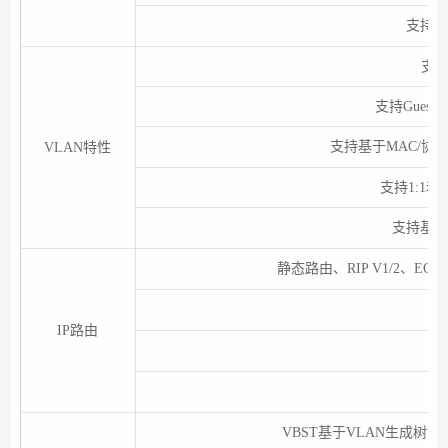
支持源
支持
支持Guest 
支持基于MAC/协议
VLAN特性
支持1:1和
支持基本
静态路由、RIP V1/2、ECM
IP路由
支
支
VBST基于VLAN生成树协议（