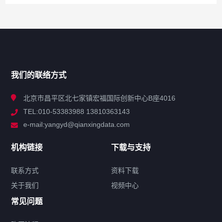
网站导航
产品分类
我们的联络方式
技术中心
北京市昌平区北七家镇宏福国际创新中心B座4016
TEL:010-53383988 13810363143
解决方案
e-mail:yangyd@qianxingdata.com
新闻中心
机构链接
下载与支持
关于我们
联系方式
资料下载
关于我们
视频中心
联系方式
常见问题