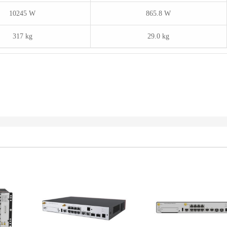
10245 W
865.8 W
317 kg
29.0 kg