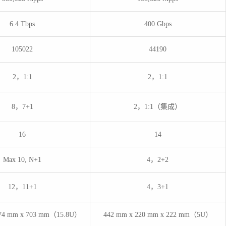
6.4 Tbps
400 Gbps
105022
44190
2，1:1
2，1:1
8，7+1
2，1:1（集成）
16
14
Max 10, N+1
4，2+2
12，11+1
4，3+1
874 mm x 703 mm（15.8U）
442 mm x 220 mm x 222 mm（5U）