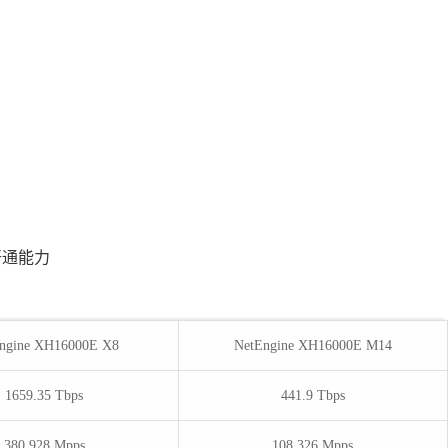
开通能力
ngine XH16000E X8
NetEngine XH16000E M14
1659.35 Tbps
441.9 Tbps
380,928 Mpps
108,326 Mpps