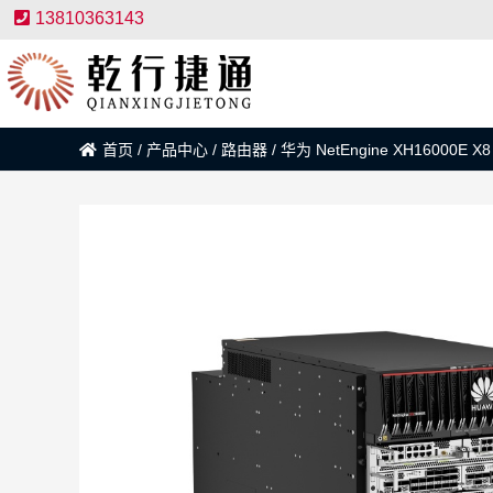
13810363143
首页
/
产品中心
/
路由器
/
华为 NetEngine XH16000E