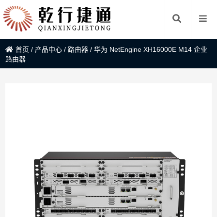
首页
/
产品中心
/
路由器
/
华为 NetEngine XH16000E M14 企业
路由器