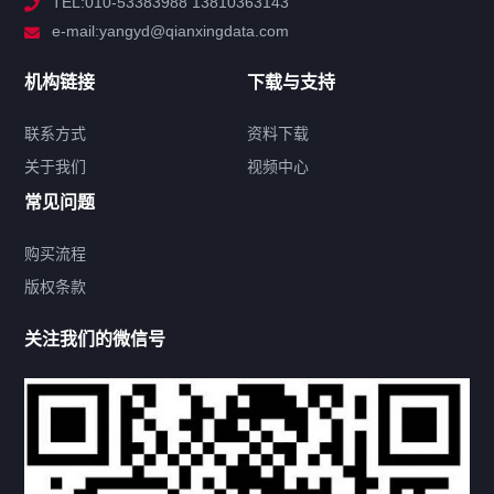
TEL:010-53383988 13810363143
解决方案
e-mail:yangyd@qianxingdata.com
新闻中心
机构链接
下载与支持
关于我们
联系方式
资料下载
关于我们
视频中心
联系方式
常见问题
购买流程
版权条款
热门标签
关注我们的微信号
机构链接
联系方式
关于我们
下载与支持
资料下载
视频中心