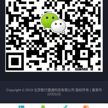
常见问题
购买流程
版权条款
北京乾行捷通荣获阿里巴巴国际站多项年度荣誉，持续引
领ICT与AI行业发展
2025/12/22
526
新闻中心
信创服务器
国产服务器
首批过测！超聚变通过超融合领域首个国家标准
2024/08/08
2459
新闻中心
Copyright © 2019 北京乾行捷通科技有限公司 版权所有 |
备案号
2232122
唯一非北美厂商！华为入选2024年Gartner®企业网络技
术成熟度报告AI Ethernet Fabric代表厂商
2024/08/07
1727
新闻中心