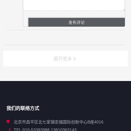
展开更多
网站导航
产品分类
我们的联络方式
技术中心
北京市昌平区北七家镇宏福国际创新中心B座4016
TEL:010-53383988 13810363143
解决方案