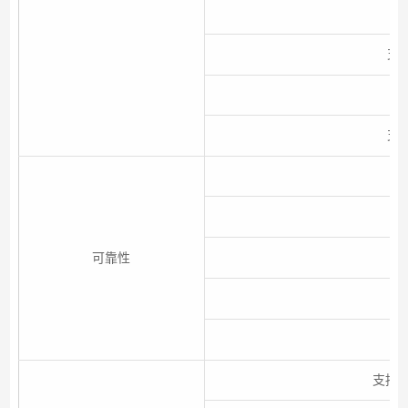
支
支
支
可靠性
支持V