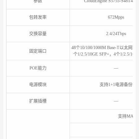
参数
CloudEngine S5755-S48T4X
包转发率
672Mpps
交换容量
2.4/24Tbps
48个10/100/1000M Base-T以太
固定端口
个1/2.5/10GE SFP+，4个1/2.5/10/2
POE能力
—
电源模块
支持1+1电源备份
扩展插槽
—
支持MAC