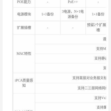
POE能力
-
PoE++
-
3电源，N+1电
电源模块
1+1备份
1+1备份
源备份
预留2个扩展插
扩展插槽
-
-
槽
遵循I
支持MA
MAC特性
支持静态、
支持
支持直接对业务报文标记
iPCA质量感
知
支持二三层网络网络
支持VxL
支持集中