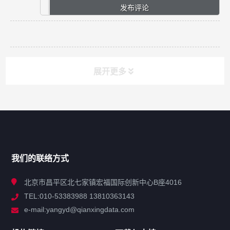
展开更多
网站导航
产品分类
我们的联络方式
技术中心
北京市昌平区北七家镇宏福国际创新中心B座4016
TEL:010-53383988 13810363143
解决方案
e-mail:yangyd@qianxingdata.com
新闻中心