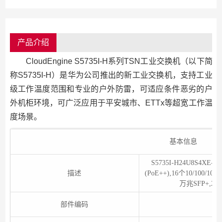
产品介绍
CloudEngine S5735I-H系列TSN工业交换机（以下简
称S5735I-H）是华为公司推出的新工业交换机，支持工业
级工作温度范围和专业的户外防雷，可适应条件恶劣的户
外机柜环境，可广泛应用于平安城市、ETTx等超宽工作温
度场景。
基本信息
S5735I-H24U8S4XE-
描述
(PoE++),16个10/100/
万兆SFP+,2
部件编码