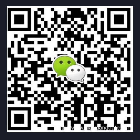
联系方式
关于我们
下载与支持
资料下载
视频中心
常见问题
购买流程
版权条款
北京乾行捷通荣获阿里巴巴国际站多项年度荣誉，持续引
领ICT与AI行业发展
2025/12/22
531
新闻中心
信创服务器
国产服务器
首批过测！超聚变通过超融合领域首个国家标准