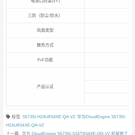
电源口防雷[kV]
差
三防（防尘/防水）
风扇类型
散热方式
PoE功能
产品认证
标签:
S5735I-H24U8S4XE-QA-V2
华为CloudEngine S5735I-
H24U8S4XE-QA-V2
上一篇:
华为 CloudEngine S5735I-S16T8S4XE-QD-V2 机架款工