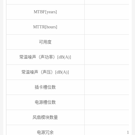
MTBF[years]
MTTR[hours]
可用度
常温噪声（声功率）[dB(A)]
常温噪声（声压）[dB(A)]
插卡槽位数
电源槽位数
风扇模块数量
电源冗余
1+