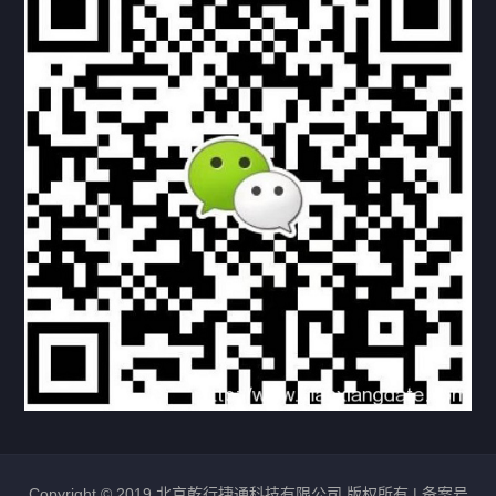
下载与支持
资料下载
视频中心
常见问题
购买流程
版权条款
北京乾行捷通荣获阿里巴巴国际站多项年度荣誉，持续引
领ICT与AI行业发展
2025/12/22
534
新闻中心
信创服务器
国产服务器
首批过测！超聚变通过超融合领域首个国家标准
2024/08/08
2468
新闻中心
Copyright © 2019 北京乾行捷通科技有限公司 版权所有 |
备案号