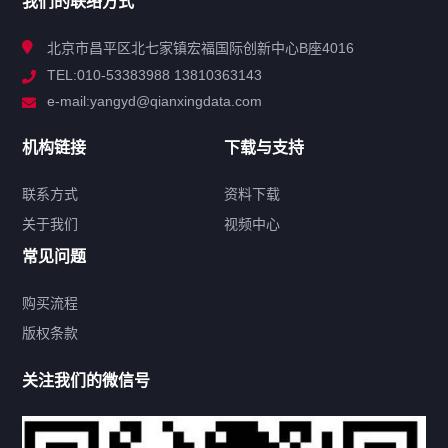
我们的联络方式
技术中心
北京市昌平区北七家镇宏福国际创新中心B座4016
TEL:010-53383988 13810363143
解决方案
e-mail:yangyd@qianxingdata.com
新闻中心
机构链接
下载与支持
关于我们
联系方式
资料下载
关于我们
视频中心
联系方式
常见问题
购买流程
版权条款
热门标签
关注我们的微信号
机构链接
联系方式
关于我们