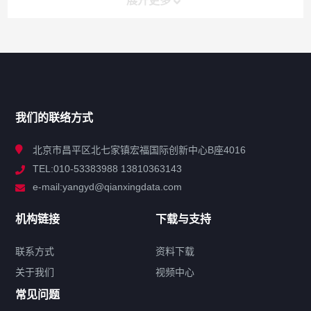
展开更多
网站导航
产品分类
我们的联络方式
技术中心
北京市昌平区北七家镇宏福国际创新中心B座4016
TEL:010-53383988 13810363143
解决方案
e-mail:yangyd@qianxingdata.com
新闻中心
机构链接
下载与支持
关于我们
联系方式
资料下载
关于我们
视频中心
联系方式
常见问题