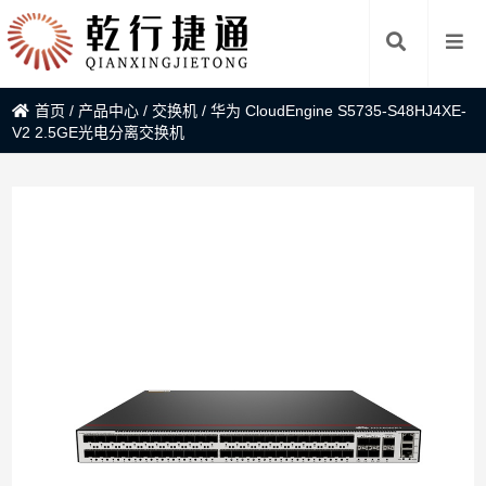
首页
/
产品中心
/
交换机
/
华为 CloudEngine S5735-S48HJ4XE-
V2 2.5GE光电分离交换机