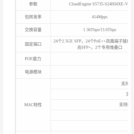
参数
CloudEngine S5735-S24HJ4XE-V2
包转发率
414Mpps
交换容量
1.36Tbps/13.6Tbps
24个2.5GE SFP，24个PoE++凤凰端子接口
固定端口
兆SFP+，2个专用堆叠口
POE能力
电源模块
支持M
支持
支持静
MAC特性
支
符