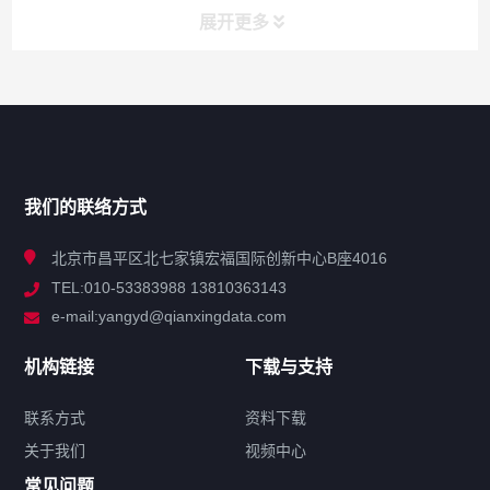
展开更多
网站导航
产品分类
我们的联络方式
技术中心
北京市昌平区北七家镇宏福国际创新中心B座4016
TEL:010-53383988 13810363143
解决方案
e-mail:yangyd@qianxingdata.com
新闻中心
机构链接
下载与支持
关于我们
联系方式
资料下载
关于我们
视频中心
联系方式
常见问题