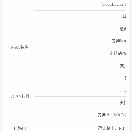
CloudEngine S
其他
遵循IE
支持MAC
MAC特性
支持静态、
支持源
支持
支持V
VLAN特性
支持M
支持基于MAC/协议
IP路由
静态路由、RIPv1/2