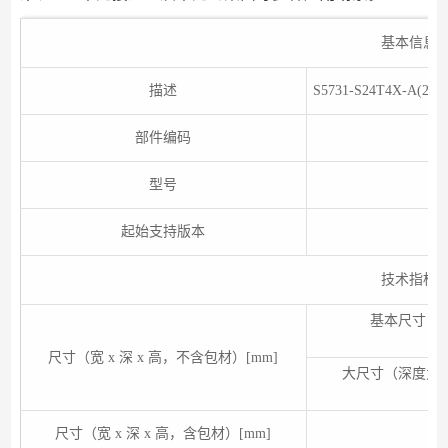
基本信息
描述
S5731-S24T4X-A(
部件编码
型号
起始支持版本
技术指标
基本尺寸（
尺寸（宽 x 深 x 高，不含包材）[mm]
大尺寸（深度为
尺寸（宽 x 深 x 高，含包材）[mm]