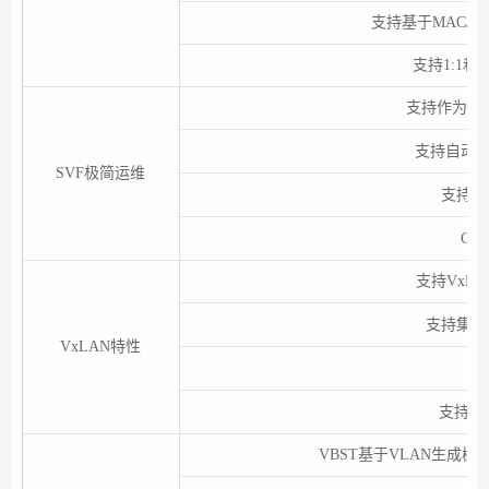
支持基于MAC/协
支持1:1和N:
支持作为SVF
支持自动加载
SVF极简运维
支持业
Cl
支持VxL
支持集中
VxLAN特性
支
支持通过
VBST基于VLAN生成树协议