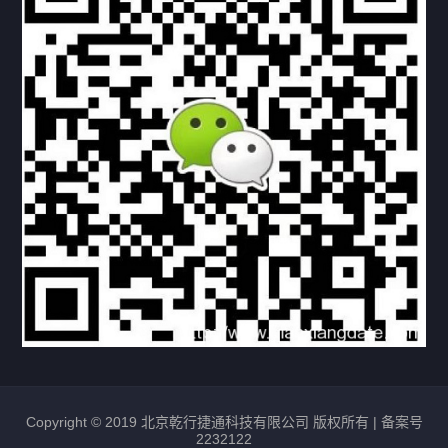
资料下载
视频中心
常见问题
购买流程
版权条款
北京乾行捷通荣获阿里巴巴国际站多项年度荣誉，持续引
领ICT与AI行业发展
2025/12/22
531
新闻中心
信创服务器
国产服务器
首批过测！超聚变通过超融合领域首个国家标准
2024/08/08
2463
新闻中心
Copyright © 2019 北京乾行捷通科技有限公司 版权所有 |
备案号
2232122