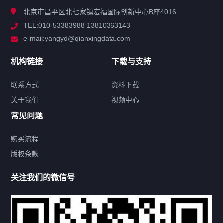
北京市昌平区北七家镇宏福国际创新中心B座4016
TEL:010-53383988 13810363143
解决方案
e-mail:yangyd@qianxingdata.com
新闻中心
机构链接
下载与支持
关于我们
联系方式
资料下载
关于我们
视频中心
联系方式
常见问题
购买流程
版权条款
热门标签
关注我们的微信号
机构链接
联系方式
关于我们
下载与支持