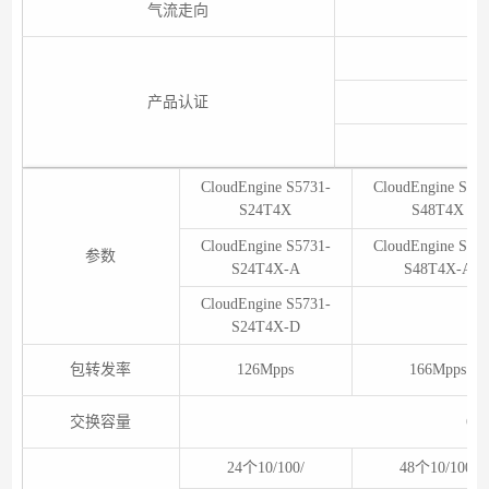
气流走向
产品认证
CloudEngine S5731-
CloudEngine S573
S24T4X
S48T4X
CloudEngine S5731-
CloudEngine S573
参数
S24T4X-A
S48T4X-A
CloudEngine S5731-
S24T4X-D
包转发率
126Mpps
166Mpps
交换容量
672
24个10/100/
48个10/100/