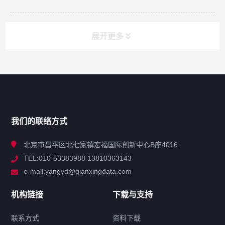
展开更多
网站导航
产品分类
我们的联络方式
技术中心
北京市昌平区北七家镇宏福国际创新中心B座4016
TEL:010-53383988 13810363143
解决方案
e-mail:yangyd@qianxingdata.com
新闻中心
机构链接
下载与支持
关于我们
联系方式
资料下载