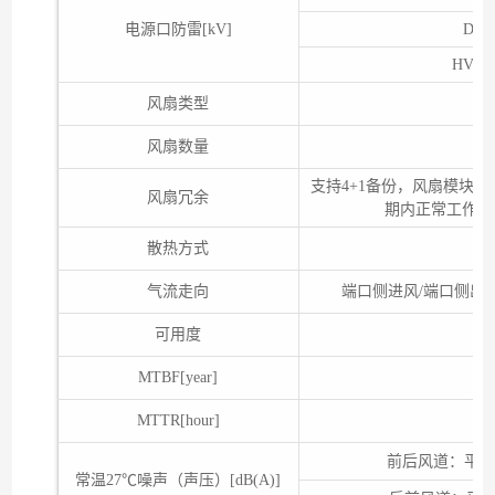
电源口防雷[kV]
DC
HVD
风扇类型
风扇数量
支持4+1备份，风扇模块
风扇冗余
期内正常工作，
散热方式
气流走向
端口侧进风/端口侧出
可用度
MTBF[year]
MTTR[hour]
前后风道：平均52.
常温27℃噪声（声压）[dB(A)]