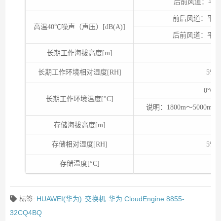
后前风道：平均53.
前后风道：平均71.
高温40℃噪声（声压）[dB(A)]
后前风道：平均69.
长期工作海拔高度[m]
长期工作环境相对湿度[RH]
5%
0°C
长期工作环境温度[°C]
说明：1800m～5000
存储海拔高度[m]
存储相对湿度[RH]
5%
存储温度[°C]
标签:
HUAWEI(华为)
交换机
华为 CloudEngine 8855-
32CQ4BQ