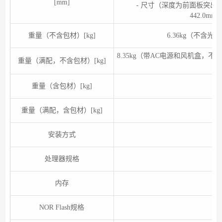
[mm]
- 尺寸（深度为前面板突
442.0mm×
重量（不含包材）[kg]
6.36kg（不含
8.35kg（带AC电源和风机盒
重量（满配，不含包材）[kg]
重量（含包材）[kg]
重量（满配，含包材）[kg]
安装方式
处理器规格
4核
内存
DR
NOR Flash规格