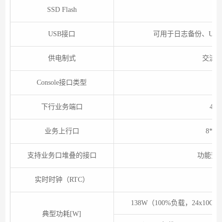
SSD Flash
USB接口
可用于日志备份、U盘
供电制式
交流,
Console接口类型
下行业务端口
48*
业务上行口
8*10
支持业务口堆叠的接口
功能预
实时时钟（RTC）
138W（100%负载，24x10
典型功耗[W]