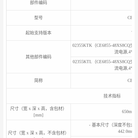
部件编码
0
型号
CE68
起始支持版本
V3
02355KTK（CE6855-48XS8CQ交换机
流电源,4*
其他部件编码
02355KTL（CE6855-48XS8CQ交换机
流电源,4*
简称
CE68
技术指标
尺寸（宽 x 深 x 高，含包材）
650mm×
[mm]
- 基本尺寸（深度不包
442.0mm×
尺寸（宽 x 深 x 高，不含包材）