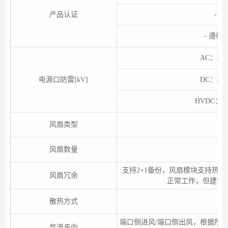
产品认证
- 
- 遵
AC：共模
电源口防雷[kV]
DC：共模
HVDC：共
风扇类型
可
风扇数量
支持2+1备份，风扇模块支持热
风扇冗余
正常工作，但建议
散热方式
端口侧进风/端口侧出风，根据所
气流走向