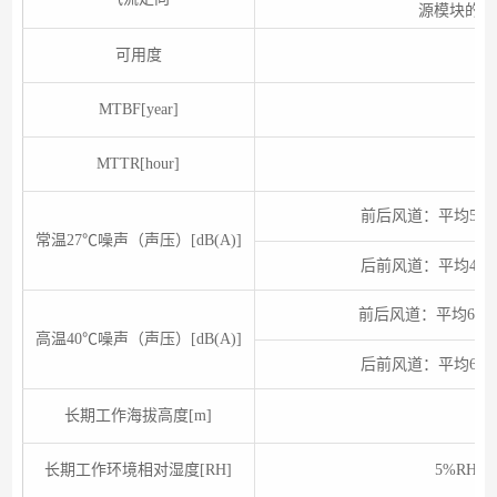
源模块的风
可用度
0.
MTBF[year]
44
MTTR[hour]
前后风道：平均50.1dB
常温27℃噪声（声压）[dB(A)]
后前风道：平均48.4dB
前后风道：平均66.4dB
高温40℃噪声（声压）[dB(A)]
后前风道：平均67.3dB
长期工作海拔高度[m]
长期工作环境相对湿度[RH]
5%RH～