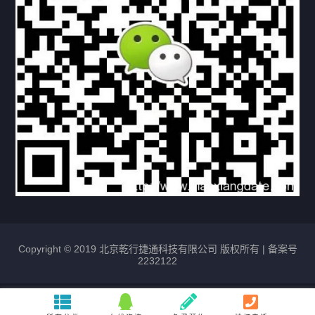
常见问题
购买流程
版权条款
北京乾行捷通荣获阿里巴巴国际站多项年度荣誉，持续引
领ICT与AI行业发展
2025/12/22
531
新闻中心
信创服务器
国产服务器
首批过测！超聚变通过超融合领域首个国家标准
2024/08/08
2464
新闻中心
Copyright © 2019 北京乾行捷通科技有限公司 版权所有 |
备案号
2232122
唯一非北美厂商！华为入选2024年Gartner®企业网络技
术成熟度报告AI Ethernet Fabric代表厂商
2024/08/07
1732
新闻中心