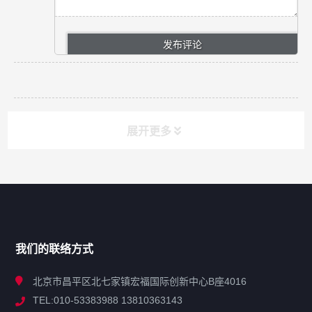
展开更多
网站导航
产品分类
我们的联络方式
技术中心
北京市昌平区北七家镇宏福国际创新中心B座4016
TEL:010-53383988 13810363143
解决方案