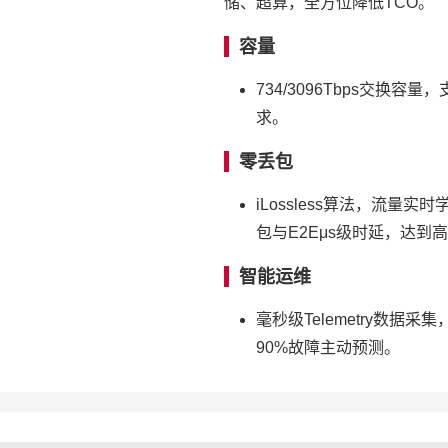
储、超算，全方位降低TCO。
容量
734/3096Tbps交换
求。
零丢包
iLossless算法，流
包与E2Eμs级时延，达到
智能运维
毫秒级Telemetry数据
90%故障主动预测。