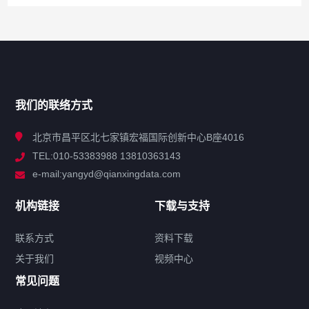
网站导航
产品分类
我们的联络方式
技术中心
北京市昌平区北七家镇宏福国际创新中心B座4016
TEL:010-53383988 13810363143
解决方案
e-mail:yangyd@qianxingdata.com
新闻中心
机构链接
下载与支持
关于我们
联系方式
资料下载
关于我们
视频中心
联系方式
常见问题