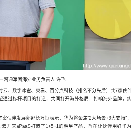
一网通军团海外业务负责人 许飞
竹云、数字冰雹、奥看、百分点科技（排名不分先后）共7家伙
希望通过标杆项目的打造，共同打开海外格局，打响海外品牌，
方案伙伴发展部部长万恒表示，华为将聚焦“2大场景+3大支持”
开天aPaaS打造了1+5+1的明星产品，旨在让伙伴用好华