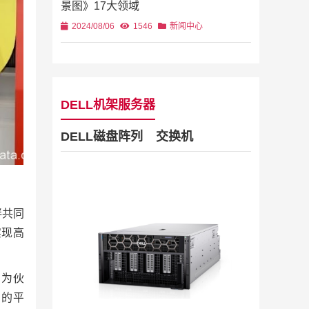
景图》17大领域
2024/08/06
1546
新闻中心
DELL机架服务器
DELL磁盘阵列
交换机
Dell Stor
2019/11/28
伴共同
列
2U机架
实现高
，为伙
为的平
4U机架式
DELL