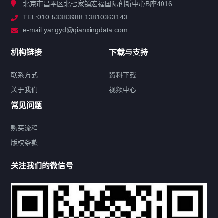
北京市昌平区北七家镇宏福国际创新中心B座4016
TEL:010-53383988 13810363143
解决方案
e-mail:yangyd@qianxingdata.com
新闻中心
机构链接
下载与支持
关于我们
联系方式
资料下载
关于我们
视频中心
联系方式
常见问题
购买流程
版权条款
热门标签
关注我们的微信号
机构链接
联系方式
关于我们
下载与支持