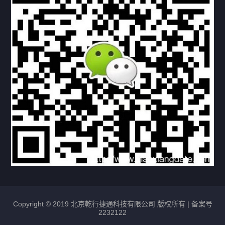
资料下载
视频中心
常见问题
购买流程
版权条款
北京乾行捷通荣获阿里巴巴国际站多项年度荣誉，持续引
领ICT与AI行业发展
2025/12/22
527
新闻中心
信创服务器
国产服务器
首批过测！超聚变通过超融合领域首个国家标准
2024/08/08
2461
新闻中心
Copyright © 2019 北京乾行捷通科技有限公司 版权所有 |
备案号
2232122
唯一非北美厂商！华为入选2024年Gartner®企业网络技