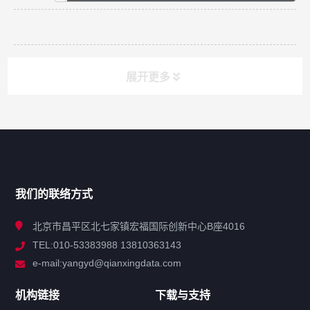
展开更多
网站导航
产品分类
我们的联络方式
技术中心
北京市昌平区北七家镇宏福国际创新中心B座4016
TEL:010-53383988 13810363143
解决方案
e-mail:yangyd@qianxingdata.com
新闻中心
机构链接
下载与支持