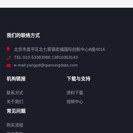
网站导航
产品分类
我们的联络方式
技术中心
北京市昌平区北七家镇宏福国际创新中心B座4016
TEL:010-53383988 13810363143
解决方案
e-mail:yangyd@qianxingdata.com
新闻中心
机构链接
下载与支持
关于我们
联系方式
资料下载
关于我们
视频中心
联系方式
常见问题
购买流程