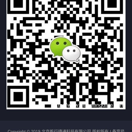
下载与支持
资料下载
视频中心
常见问题
购买流程
版权条款
北京乾行捷通荣获阿里巴巴国际站多项年度荣誉，持续引
领ICT与AI行业发展
2025/12/22
528
新闻中心
信创服务器
国产服务器
首批过测！超聚变通过超融合领域首个国家标准
2024/08/08
2462
新闻中心
Copyright © 2019 北京乾行捷通科技有限公司 版权所有 |
备案号