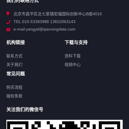
我们的联络方式
技术中心
北京市昌平区北七家镇宏福国际创新中心B座4016
TEL:010-53383988 13810363143
解决方案
e-mail:yangyd@qianxingdata.com
新闻中心
机构链接
下载与支持
关于我们
联系方式
资料下载
关于我们
视频中心
联系方式
常见问题
购买流程
版权条款
热门标签
关注我们的微信号
机构链接
联系方式
关于我们