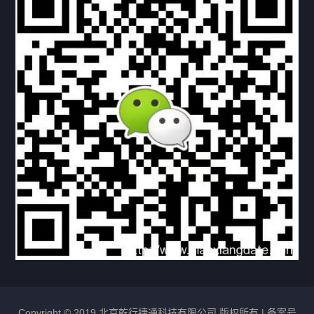
下载与支持
资料下载
视频中心
常见问题
购买流程
版权条款
北京乾行捷通荣获阿里巴巴国际站多项年度荣誉，持续引
领ICT与AI行业发展
2025/12/22
535
新闻中心
信创服务器
国产服务器
首批过测！超聚变通过超融合领域首个国家标准
2024/08/08
2469
新闻中心
Copyright © 2019 北京乾行捷通科技有限公司 版权所有 |
备案号