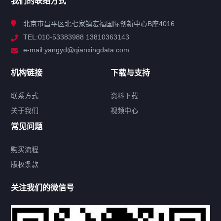
我们的联络方式
技术中心
北京市昌平区北七家镇宏福国际创新中心B座4016
TEL:010-53383988 13810363143
解决方案
e-mail:yangyd@qianxingdata.com
新闻中心
机构链接
下载与支持
关于我们
联系方式
资料下载
关于我们
视频中心
联系方式
常见问题
购买流程
版权条款
热门标签
关注我们的微信号
机构链接
联系方式
关于我们