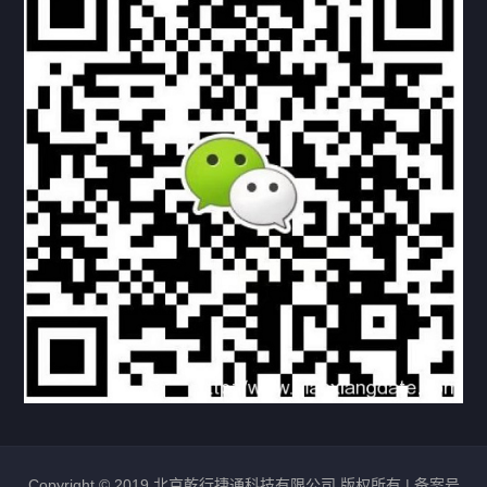
下载与支持
资料下载
视频中心
常见问题
购买流程
版权条款
北京乾行捷通荣获阿里巴巴国际站多项年度荣誉，持续引
领ICT与AI行业发展
2025/12/22
525
新闻中心
信创服务器
国产服务器
首批过测！超聚变通过超融合领域首个国家标准
2024/08/08
2457
新闻中心
Copyright © 2019 北京乾行捷通科技有限公司 版权所有 |
备案号