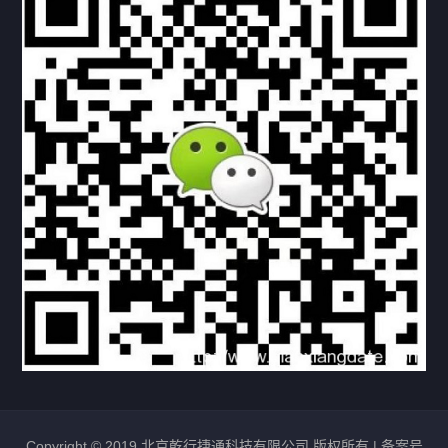
下载与支持
资料下载
视频中心
常见问题
购买流程
版权条款
北京乾行捷通荣获阿里巴巴国际站多项年度荣誉，持续引
领ICT与AI行业发展
2025/12/22
525
新闻中心
信创服务器
国产服务器
首批过测！超聚变通过超融合领域首个国家标准
2024/08/08
2457
新闻中心
Copyright © 2019 北京乾行捷通科技有限公司 版权所有 |
备案号