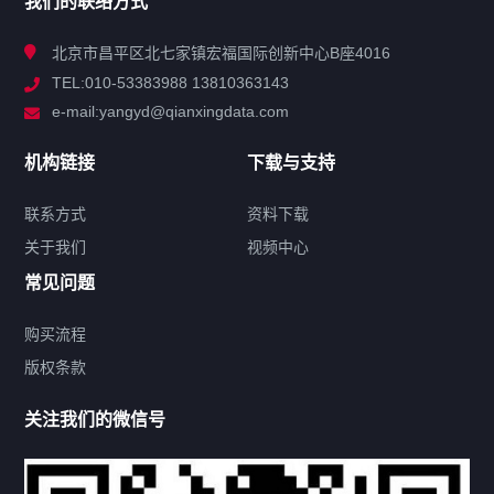
我们的联络方式
技术中心
北京市昌平区北七家镇宏福国际创新中心B座4016
TEL:010-53383988 13810363143
解决方案
e-mail:yangyd@qianxingdata.com
新闻中心
机构链接
下载与支持
关于我们
联系方式
资料下载
关于我们
视频中心
联系方式
常见问题
购买流程
版权条款
热门标签
关注我们的微信号
机构链接
联系方式
关于我们